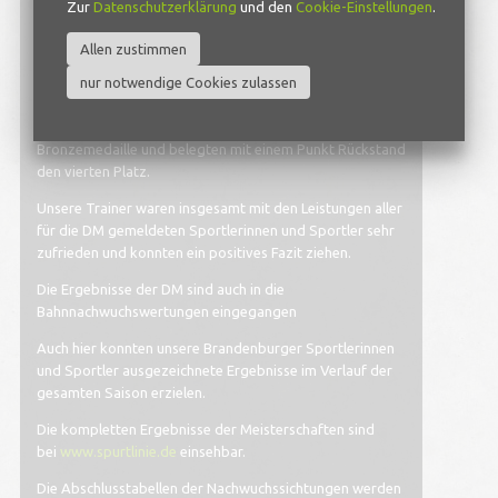
Zur
Datenschutzerklärung
und den
Cookie-Einstellungen
.
Im gleichen Wettbewerb gab es dazu noch eine
Bronzemedaille durch Karla Müller.
Allen zustimmen
Knapp an einer Medaille vorbei fuhr Lena Vogel (RSV 93
nur notwendige Cookies zulassen
KW/Wildau e.V.) mit ihrer Partnerin aus Gera, Cora Aust.
Erst im Schlussspurt unterlagen sie im Kampf um die
Bronzemedaille und belegten mit einem Punkt Rückstand
den vierten Platz.
Unsere Trainer waren insgesamt mit den Leistungen aller
für die DM gemeldeten Sportlerinnen und Sportler sehr
zufrieden und konnten ein positives Fazit ziehen.
Die Ergebnisse der DM sind auch in die
Bahnnachwuchswertungen eingegangen
Auch hier konnten unsere Brandenburger Sportlerinnen
und Sportler ausgezeichnete Ergebnisse im Verlauf der
gesamten Saison erzielen.
Die kompletten Ergebnisse der Meisterschaften sind
bei
www.spurtlinie.de
einsehbar.
Die Abschlusstabellen der Nachwuchssichtungen werden