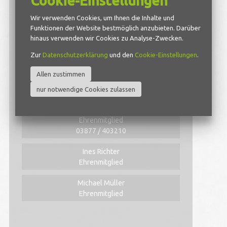
Cookie-Einstellungen
Ehrenpräsident
033203 22345
Wir verwenden Cookies, um Ihnen die Inhalte und
Funktionen der Website bestmöglich anzubieten. Darüber
Stefan Loge
hinaus verwenden wir Cookies zu Analyse-Zwecken.
Ehrenpräsident
Zur
Datenschutzerklärung
und den
Cookie-Einstellungen
.
Eberhard Pöschke
Allen zustimmen
Ehrenmitglied
03 55 / 52 32 11
nur notwendige Cookies zulassen
Bernd Gerhardt
Ehrenmitglied
03877 / 403210
Ines Richter
Ehrenmitglied
Michael Müller
Ehrenmitglied