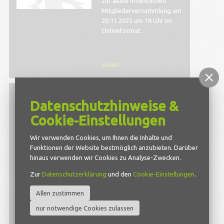
zur außerordentlichen
Mitgliederversammlung am
20.11.2025 um 18 Uhr im
Onlineformat.
weiter
BRV-Sport-Star
Datenschutzhinweise &
2025 verliehen
Cookie-Einstellungen
Cottbus, 15.11.2025 – Zum
vierten Mal hat der
Wir verwenden Cookies, um Ihnen die Inhalte und
Brandenburgische
Funktionen der Website bestmöglich anzubieten. Darüber
Radsportverband e.V.
hinaus verwenden wir Cookies zu Analyse-Zwecken.
verdiente Sportlerinnen
und Sportler mit dem BRV-
Zur
Datenschutzerklärung
und den
Cookie-Einstellungen
.
Sport-Star ausgezeichnet.
In seiner Eröffnungsrede
Allen zustimmen
betonte Präsident Claus
nur notwendige Cookies zulassen
Junghanns, dass es
inzwischen zu einer