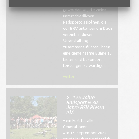
schönen Tradition
geworden sei, die vielen
unterschiedlichen
Radsportdisziplinen, die
der BRV unter seinem Dach
vereint, in dieser
Veranstaltung
zusammenzuführen, ihnen
eine gemeinsame Bühne zu
bieten und besondere
Leistungen zu würdigen.
weiter
125 Jahre
Radsport & 30
Jahre RSV Plessa
e.V.
– ein Fest für alle
Generationen.
Am 13. September 2025